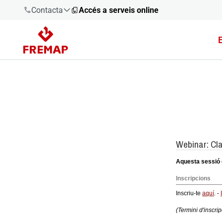
Contacta
Accés a serveis online
900 61 00
61
+34 91
919 61 61
900 61 00
61