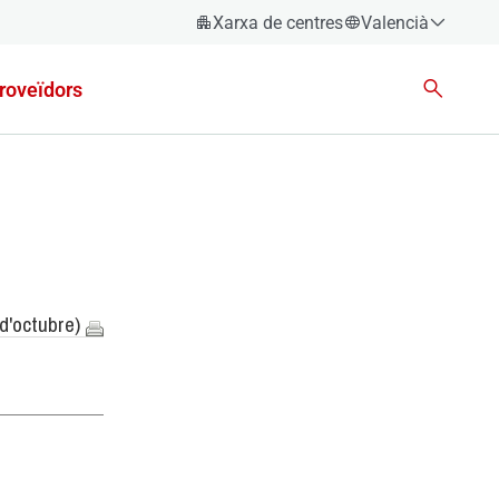
Xarxa de centres
Valencià
Espanyol
roveïdors
Català
Èuscara
Gallec
Valencià
English