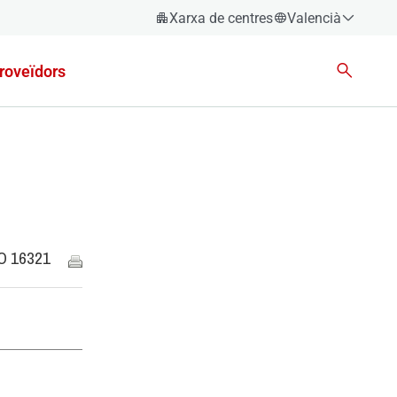
Xarxa de centres
Valencià
Espanyol
roveïdors
Català
Èuscara
Gallec
Valencià
English