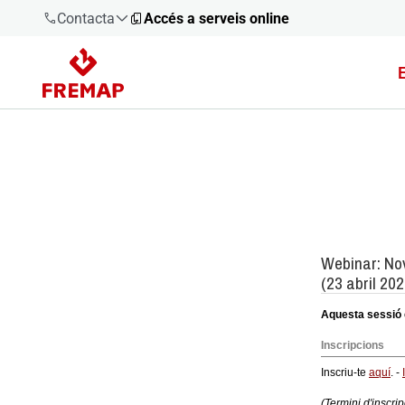
Contacta
Accés a serveis online
900 61 00
61
+34 91
919 61 61
900 61 00
61