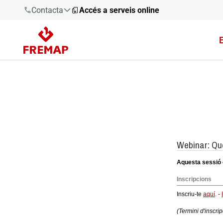
Contacta
Accés a serveis online
900 61 00
61
+34 91
919 61 61
900 61 00
61