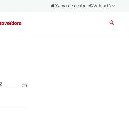
Xarxa de centres
Valencià
Espanyol
roveïdors
Català
Èuscara
Gallec
Valencià
English