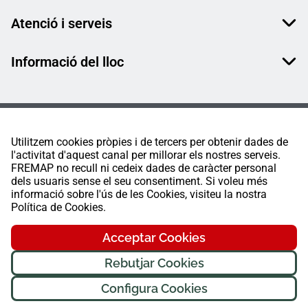
Atenció i serveis
Informació del lloc
Utilitzem cookies pròpies i de tercers per obtenir dades de
l'activitat d'aquest canal per millorar els nostres serveis.
FREMAP no recull ni cedeix dades de caràcter personal
dels usuaris sense el seu consentiment. Si voleu més
informació sobre l'ús de les Cookies, visiteu la nostra
Política de Cookies.
Acceptar Cookies
Rebutjar Cookies
Configura Cookies
FREMAP Ⓒ Tots els drets reservats