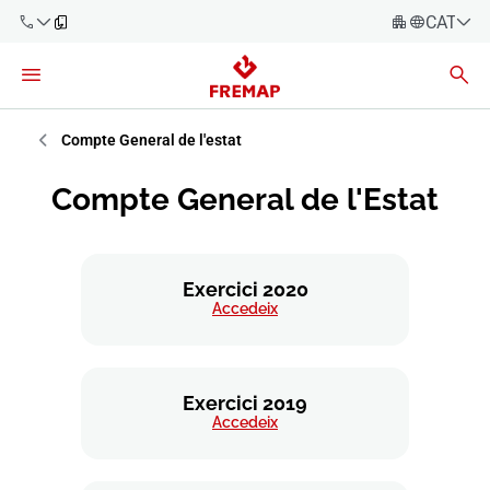
CATALÀ
Español
Català
900 61 00
61
Euskara
Compte General de l'estat
Galego
+34 91
Compte General de l'Estat
919 61 61
Valencià
Empreses
English
Assessories
Exercici 2020
Accedeix
Treballadors
900 61 00
61
Autònoms
Exercici 2019
Accedeix
Proveïdors