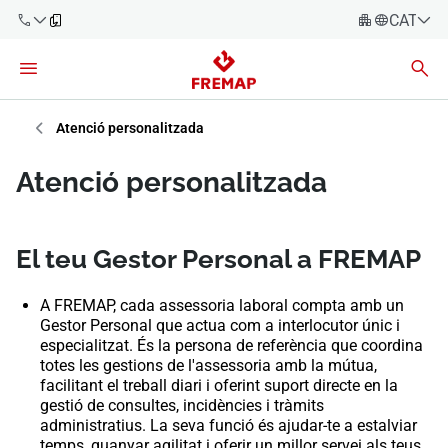
CATALÀ
Español
Català
900 61 00
61
Euskara
Atenció personalitzada
Galego
+34 91
Atenció personalitzada
919 61 61
Valencià
Empreses
English
Assessories
El teu Gestor Personal a FREMAP
Treballadors
A FREMAP, cada assessoria laboral compta amb un
900 61 00
Gestor Personal que actua com a interlocutor únic i
61
especialitzat. És la persona de referència que coordina
Autònoms
totes les gestions de l'assessoria amb la mútua,
facilitant el treball diari i oferint suport directe en la
Proveïdors
gestió de consultes, incidències i tràmits
administratius. La seva funció és ajudar-te a estalviar
temps, guanyar agilitat i oferir un millor servei als teus