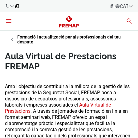
CATALÀ
Español
Català
900 61 00
61
Formació i actualització per als professionals del teu
Euskara
despatx
Galego
+34 91
Aula Virtual de Prestacions
919 61 61
Valencià
Empreses
FREMAP
English
Assessories
Amb l'objectiu de contribuir a la millora de la gestió de les
Treballadors
prestacions de la Seguretat Social, FREMAP posa a
900 61 00
disposició de despatxos professionals, assessories
61
laborals i empreses associades el
Aula Virtual de
Autònoms
Prestacions
. A través de jornades de formació en línia en
format seminari web, FREMAP ofereix un espai
Proveïdors
d'aprenentatge pràctic i especialitzat que facilita la
comprensió i la correcta gestió de les prestacions,
reforçant la capacitació dels professionals que intervenen