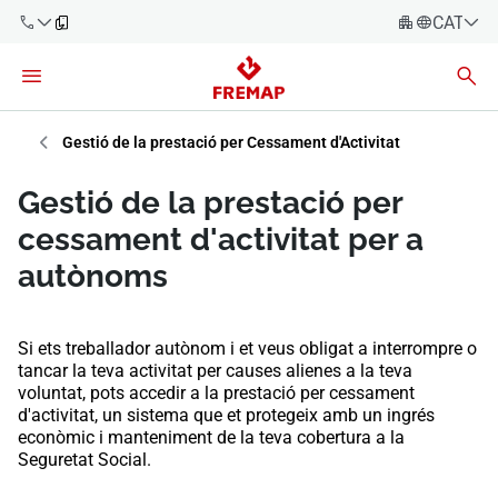
CATALÀ
Español
Català
900 61 00
61
Euskara
Gestió de la prestació per Cessament d'Activitat
Galego
+34 91
Gestió de la prestació per
919 61 61
Valencià
Empreses
cessament d'activitat per a
English
autònoms
Assessories
Treballadors
900 61 00
Si ets treballador autònom i et veus obligat a interrompre o
61
tancar la teva activitat per causes alienes a la teva
Autònoms
voluntat, pots accedir a la prestació per cessament
d'activitat, un sistema que et protegeix amb un ingrés
econòmic i manteniment de la teva cobertura a la
Proveïdors
Seguretat Social.