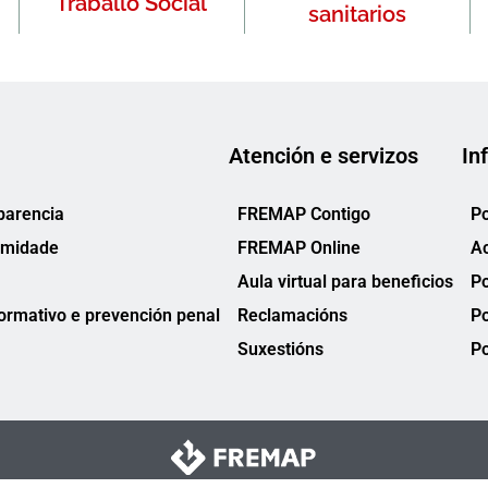
Traballo Social
sanitarios
Atención e servizos
In
parencia
FREMAP Contigo
Po
rmidade
FREMAP Online
Ac
Aula virtual para beneficios
Po
rmativo e prevención penal
Reclamacións
Po
Suxestións
Po