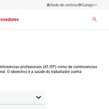
Rede de centros
Galego
Español
rovedores
Català
Euskara
Galego
Valencià
English
ontinxencias profesionais (AT/EP) como de continxencias
ral. O obxectivo é a saúde do traballador cunha