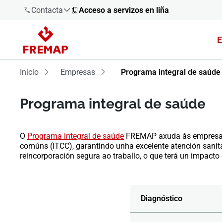
Contacta
Acceso a servizos en liña
E
900 61 00
61
Inicio
Empresas
Programa integral de saúde
+34 91
919 61 61
Programa integral de saúde
O
Programa integral de saúde
FREMAP axuda ás empresas a
comúns (ITCC), garantindo unha excelente atención sanita
900 61 00
reincorporación segura ao traballo, o que terá un impacto
61
Diagnóstico