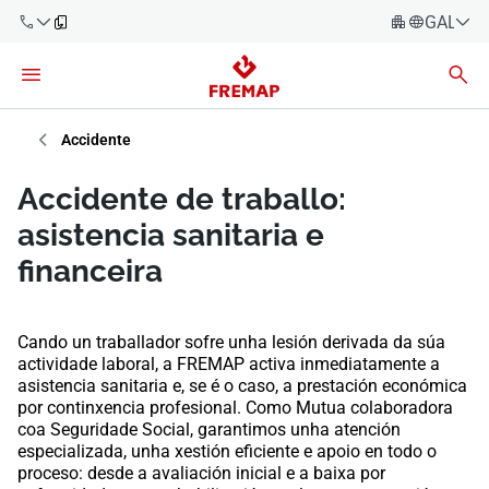
GALEG
Español
Català
900 61 00
61
Euskara
Accidente
Galego
+34 91
Accidente de traballo:
919 61 61
Valencià
Empresas
asistencia sanitaria e
English
financeira
Asesorías
Traballadores
900 61 00
Cando un traballador sofre unha lesión derivada da súa
61
actividade laboral, a FREMAP activa inmediatamente a
Autónomos
asistencia sanitaria e, se é o caso, a prestación económica
por continxencia profesional. Como Mutua colaboradora
coa Seguridade Social, garantimos unha atención
provedores
especializada, unha xestión eficiente e apoio en todo o
proceso: desde a avaliación inicial e a baixa por