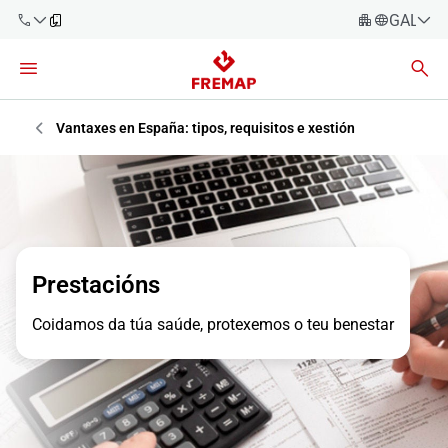
GALEG
Español
Català
900 61 00
61
Euskara
Vantaxes en España: tipos, requisitos e xestión
Galego
+34 91
919 61 61
Valencià
Empresas
English
Asesorías
Prestacións
Traballadores
900 61 00
Coidamos da túa saúde, protexemos o teu benestar
61
Autónomos
provedores