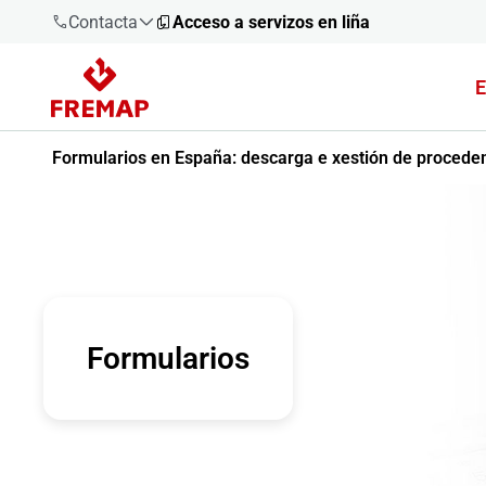
Contacta
Acceso a servizos en liña
E
900 61 00
61
Formularios en España: descarga e xestión de proced
+34 91
919 61 61
900 61 00
Formularios
61