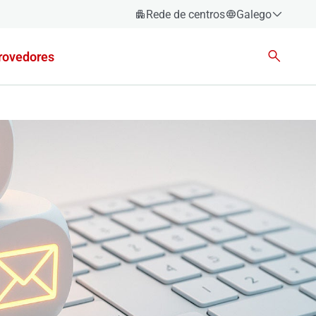
Rede de centros
Galego
Español
rovedores
Català
Euskara
Galego
Valencià
English