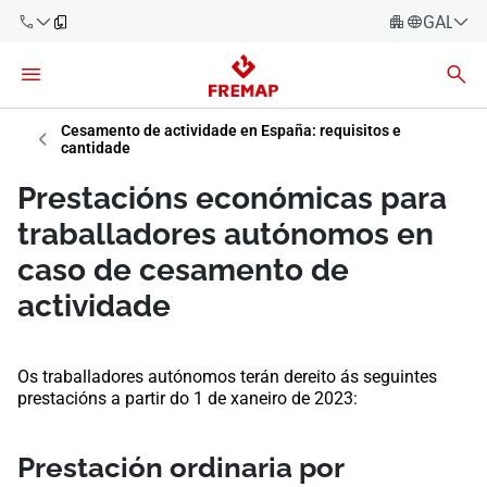
GALEG
Español
Català
900 61 00
61
Cesamento de actividade en España: requisitos e
Euskara
cantidade
Galego
+34 91
Prestacións económicas para
919 61 61
Valencià
Empresas
traballadores autónomos en
English
caso de cesamento de
Asesorías
actividade
Traballadores
900 61 00
61
Os traballadores autónomos terán dereito ás seguintes
Autónomos
prestacións a partir do 1 de xaneiro de 2023:​
provedores
Prestación ordinaria por