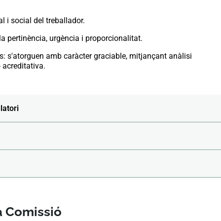
l i social del treballador.
a pertinència, urgència i proporcionalitat.
s: s'atorguen amb caràcter graciable, mitjançant anàlisi
 acreditativa.
latori
a Comissió