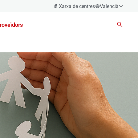
Xarxa de centres
Valencià
Espanyol
roveïdors
Català
Èuscara
Gallec
Valencià
English