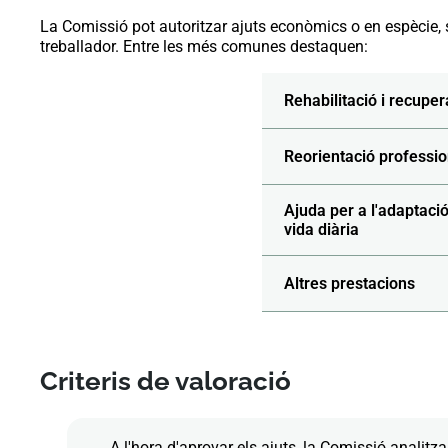
La Comissió pot autoritzar ajuts econòmics o en espècie, s
treballador. Entre les més comunes destaquen:
Rehabilitació i recuper
Reorientació profession
Ajuda per a l'adaptaci
vida diària
Altres prestacions
Criteris de valoració
A l'hora d'aprovar els ajuts, la Comissió analitza