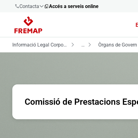
Contacta
Accés a serveis online
900 61 00
61
Informació Legal Corporativa
…
Òrgans de Govern
+34 91
919 61 61
900 61 00
Comissió de Prestacions Esp
61