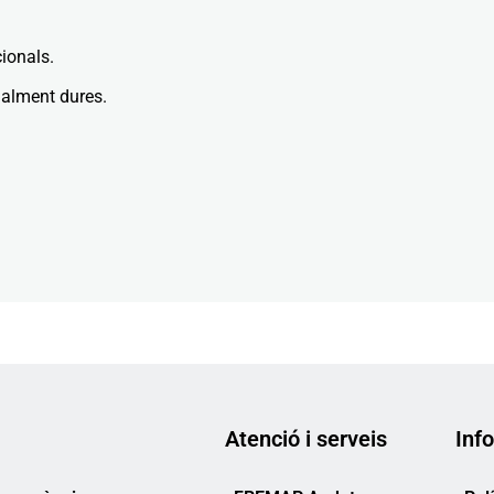
ionals.
ialment dures.
Atenció i serveis
Info