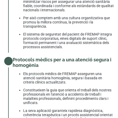
minimitzar riscos per assegurar una atenció sanitària
fiable, coordinada i conforme als estàndards de qualitat
nacionals i internacionals.
Per això comptem amb una cultura organitzativa que
promou la millora contínua, la prevenció i la
transparència.
El sistema de seguretat del pacient de FREMAP integra
protocols corporatius, eines digitals de suport clínic,
formació permanent i una avaluació sistemàtica dels
processos assistencials.
Protocols mèdics per a una atenció segura i
homogènia
Els protocols mèdics de FREMAP asseguren una
atenció sanitària homogènia, segura i basada en
criteris clínics actualitzats.
Constitueixen la guia que orienta el treball dels nostres
professionals en l'atenció a accidents de treball i
malalties professionals, definint procediments clars i
unificats.
La seva aplicació garanteix rapidesa diagnòstica,
coherència terapèutica i un procés assistencial orientat