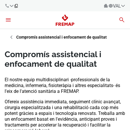
VALENC
Espanyo
Català
900 61 00
61
Èuscara
Compromís assistencial i enfocament de qualitat
Gallec
+34 91
Compromís assistencial i
919 61 61
Valencià
Empreses
enfocament de qualitat
English
Assessories
El nostre equip multidisciplinari -professionals de la
medicina, infermeria, fisioteràpia i altres especialitats- és
Treballadors
900 61 00
l'eix de l'atenció sanitària a FREMAP.
61
Autònoms
Ofereix assistència immediata, seguiment clínic avançat,
cirurgia especialitzada i una rehabilitació cada cop més
potent gràcies a espais i tecnologia renovats. Treballa amb
Proveïdors
un enfocament basat en l'evidència, anticipant proves i
tractaments per accelerar la recuperació i facilitar la