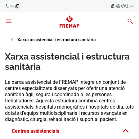
VALENC
Espanyo
Català
900 61 00
61
Èuscara
Xarxa assistencial i estructura sanitària
Gallec
+34 91
Xarxa assistencial i estructura
919 61 61
Valencià
Empreses
sanitària
English
Assessories
La xarxa assistencial de FREMAP integra un conjunt de
centres especialitzats dissenyats per oferir una atenció
Treballadors
sanitària àgil, segura i coordinada a les persones
900 61 00
treballadores. Aquesta estructura combina centres
61
assistencials, hospitals monogràfics i hospitals de dia, tots
Autònoms
dotats d'equips multidisciplinaris i recursos avançats en
diagnòstic, cirurgia, rehabilitació i suport al pacient.
Proveïdors
Centres assistencials