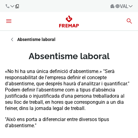
VALENC
Espanyo
Català
900 61 00
61
Èuscara
Absentisme laboral
Gallec
+34 91
Absentisme laboral
919 61 61
Valencià
Empreses
«No hi ha una única definició d'absentisme.» "Serà
English
responsabilitat de l'empresa definir el concepte
Assessories
d'absentisme, que després haurà d'analitzar i quantificar."
Podem definir l'absentisme com a tipus d'absència
Treballadors
justificada o injustificada d'una persona treballadora al
900 61 00
seu lloc de treball, en hores que corresponguin a un dia
61
Autònoms
feiner, dins la jornada legal de treball.
"Això ens porta a diferenciar entre diversos tipus
Proveïdors
d'absentisme."