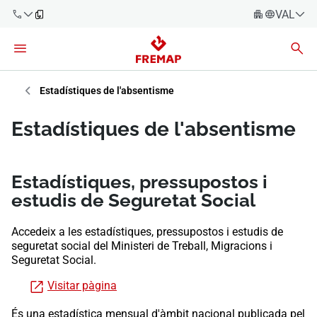
VALENC
Espanyo
Català
900 61 00
61
Èuscara
Estadístiques de l'absentisme
Gallec
+34 91
Estadístiques de l'absentisme
919 61 61
Valencià
Empreses
English
Estadístiques, pressupostos i
Assessories
estudis de Seguretat Social
Treballadors
900 61 00
Accedeix a les estadístiques, pressupostos i estudis de
61
seguretat social del Ministeri de Treball, Migracions i
Autònoms
Seguretat Social.
Proveïdors
Visitar pàgina
És una estadística mensual d'àmbit nacional publicada pel