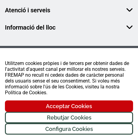
Atenció i serveis
Informació del lloc
Utilitzem cookies pròpies i de tercers per obtenir dades de
l'activitat d'aquest canal per millorar els nostres serveis.
FREMAP no recull ni cedeix dades de caràcter personal
dels usuaris sense el seu consentiment. Si voleu més
informació sobre l'ús de les Cookies, visiteu la nostra
Política de Cookies.
Acceptar Cookies
Rebutjar Cookies
Configura Cookies
FREMAP Ⓒ Tots els drets reservats