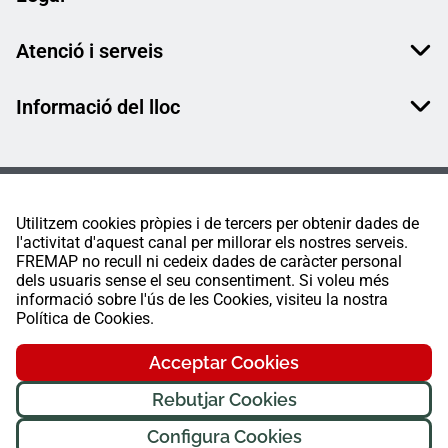
Atenció i serveis
Informació del lloc
Utilitzem cookies pròpies i de tercers per obtenir dades de
l'activitat d'aquest canal per millorar els nostres serveis.
FREMAP no recull ni cedeix dades de caràcter personal
dels usuaris sense el seu consentiment. Si voleu més
informació sobre l'ús de les Cookies, visiteu la nostra
Política de Cookies.
Acceptar Cookies
Rebutjar Cookies
Configura Cookies
FREMAP Ⓒ Tots els drets reservats