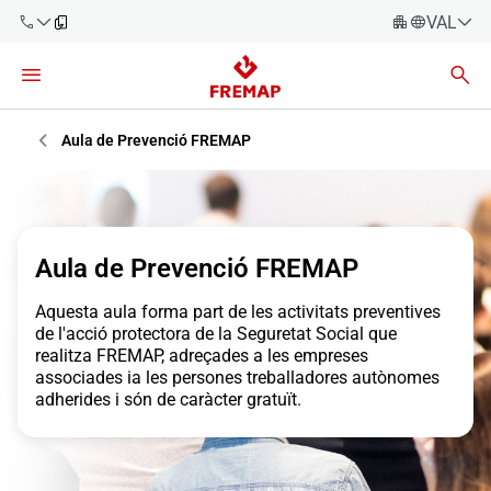
VALENC
Espanyo
Català
900 61 00
61
Èuscara
Aula de Prevenció FREMAP
Gallec
+34 91
919 61 61
Valencià
Empreses
English
Aula de Prevenció FREMAP
Assessories
Aquesta aula forma part de les activitats preventives
Treballadors
de l'acció protectora de la Seguretat Social que
900 61 00
realitza FREMAP, adreçades a les empreses
61
associades ia les persones treballadores autònomes
Autònoms
adherides i són de caràcter gratuït.
Proveïdors