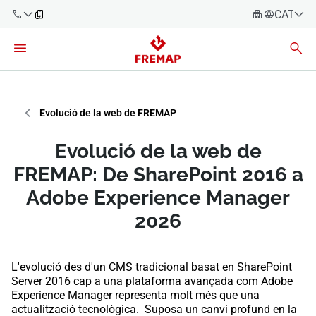
CATALÀ
Español
Català
900 61 00
61
Euskara
Evolució de la web de FREMAP
Galego
+34 91
919 61 61
Valencià
Empreses
Evolució de la web de
English
FREMAP: De SharePoint 2016 a
Assessories
Adobe Experience Manager
Treballadors
2026
900 61 00
61
Autònoms
L'evolució des d'un CMS tradicional basat en SharePoint
Server 2016 cap a una plataforma avançada com Adobe
Proveïdors
Experience Manager representa molt més que una
actualització tecnològica. Suposa un canvi profund en la