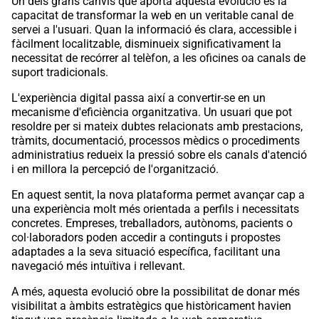
Un dels grans canvis que aporta aquesta evolució és la
capacitat de transformar la web en un veritable canal de
servei a l'usuari. Quan la informació és clara, accessible i
fàcilment localitzable, disminueix significativament la
necessitat de recórrer al telèfon, a les oficines oa canals de
suport tradicionals.
L'experiència digital passa així a convertir-se en un
mecanisme d'eficiència organitzativa. Un usuari que pot
resoldre per si mateix dubtes relacionats amb prestacions,
tràmits, documentació, processos mèdics o procediments
administratius redueix la pressió sobre els canals d'atenció
i en millora la percepció de l'organització.
En aquest sentit, la nova plataforma permet avançar cap a
una experiència molt més orientada a perfils i necessitats
concretes. Empreses, treballadors, autònoms, pacients o
col·laboradors poden accedir a continguts i propostes
adaptades a la seva situació específica, facilitant una
navegació més intuïtiva i rellevant.
A més, aquesta evolució obre la possibilitat de donar més
visibilitat a àmbits estratègics que històricament havien