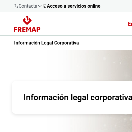
Contacta
Acceso a servicios online
E
900 61 00
61
Información Legal Corporativa
+34 91
919 61 61
900 61 00
Información legal corporativ
61