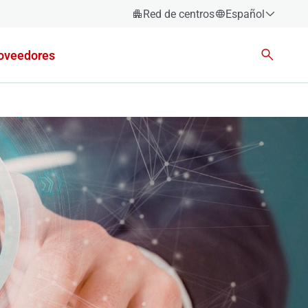
Red de centros
Español
Español
oveedores
Català
Euskara
Galego
Valencià
English