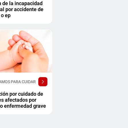
 de la incapacidad
al por accidente de
 o ep
AMOS PARA CUIDAR
ción por cuidado de
s afectados por
 o enfermedad grave