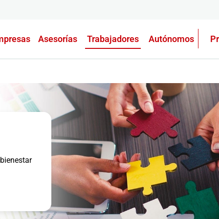
mpresas
Asesorías
Trabajadores
Autónomos
P
 bienestar