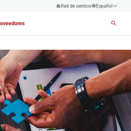
Red de centros
Español
Español
roveedores
Català
Euskara
Galego
Valencià
English