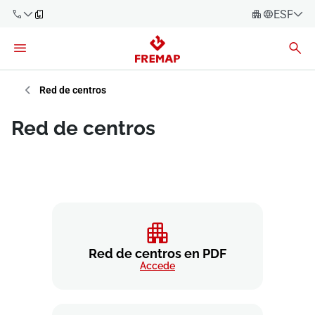
ESPAÑO
Español
Català
900 61 00
61
Euskara
Red de centros
Galego
+34 91
Red de centros
919 61 61
Valencià
Empresas
English
Asesorías
Trabajadores
900 61 00
61
Autónomos
Red de centros en PDF
Accede
Proveedores