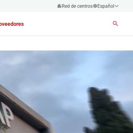
Red de centros
Español
Español
oveedores
Català
Euskara
Galego
Valencià
English