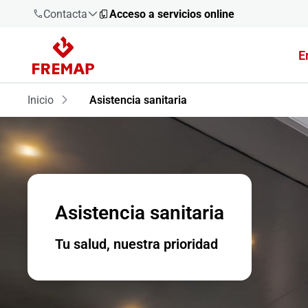
Contacta
Acceso a servicios online
E
900 61 00
61
Inicio
Asistencia sanitaria
+34 91
919 61 61
Asistencia sanitaria
900 61 00
61
Tu salud, nuestra prioridad