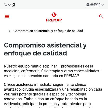
ESPAÑO
Español
Català
900 61 00
61
Euskara
Compromiso asistencial y enfoque de calidad
Galego
+34 91
Compromiso asistencial y
919 61 61
Valencià
Empresas
enfoque de calidad
English
Asesorías
Nuestro equipo multidisciplinar —profesionales de la
medicina, enfermería, fisioterapia y otras especialidades—
Trabajadores
900 61 00
es el eje de la atención sanitaria en FREMAP.
61
Autónomos
Ofrece asistencia inmediata, seguimiento clínico
avanzado, cirugía especializada y una rehabilitación cada
vez más potente gracias a espacios y tecnología
Proveedores
renovados. Trabaja con un enfoque basado en la
evidencia, anticipando pruebas y tratamientos para