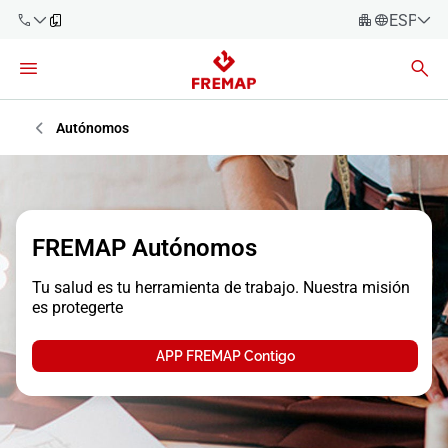
ESPAÑO
Español
Català
900 61 00
61
Euskara
Autónomos
Galego
+34 91
919 61 61
Valencià
Empresas
English
FREMAP Autónomos
Asesorías
Tu salud es tu herramienta de trabajo. Nuestra misión
Trabajadores
es protegerte
900 61 00
61
Autónomos
APP FREMAP Contigo
Proveedores