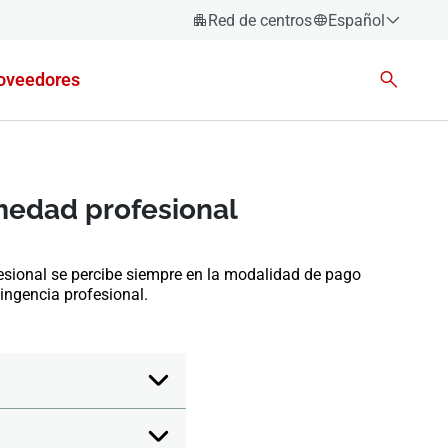
Red de centros
Español
Español
oveedores
Català
Euskara
Galego
Valencià
rmedad profesional
English
esional se percibe siempre en la modalidad de pago
ingencia profesional.