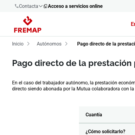
Contacta
Acceso a servicios online
E
900 61 00
61
Inicio
Autónomos
Pago directo de la prestac
+34 91
919 61 61
Pago directo de la prestación
En el caso del trabajador autónomo, la prestación econó
directo siendo abonada por la Mutua colaboradora con la 
900 61 00
61
Cuantía
¿Cómo solicitarlo?