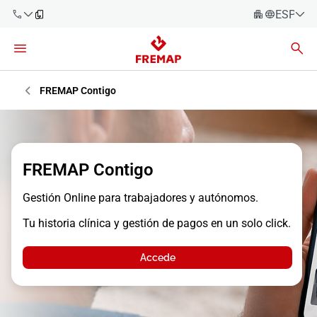
ESPAÑO
Español
Català
900 61 00
61
Euskara
FREMAP Contigo
Galego
+34 91
919 61 61
Valencià
Empresas
FREMAP Contigo
English
Asesorías
Gestión Online para trabajadores y autónomos.
Trabajadores
900 61 00
Tu historia clínica y gestión de pagos en un solo click.
61
Autónomos
Accede
Proveedores