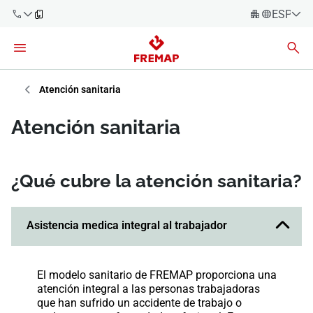
ESPAÑO
Español
Català
900 61 00
61
Euskara
Atención sanitaria
Galego
+34 91
Atención sanitaria
919 61 61
Valencià
Empresas
English
Asesorías
¿Qué cubre la atención sanitaria?
Trabajadores
900 61 00
Asistencia medica integral al trabajador
61
Autónomos
El modelo sanitario de FREMAP proporciona una
Proveedores
atención integral a las personas trabajadoras
que han sufrido un accidente de trabajo o