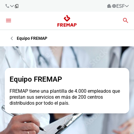
ESPAÑO
Español
Català
900 61 00
61
Euskara
Equipo FREMAP
Galego
+34 91
919 61 61
Valencià
Empresas
English
Asesorías
Equipo FREMAP
Trabajadores
FREMAP tiene una plantilla de 4.000 empleados que
900 61 00
prestan sus servicios en más de 200 centros
61
distribuidos por todo el país.
Autónomos
Proveedores