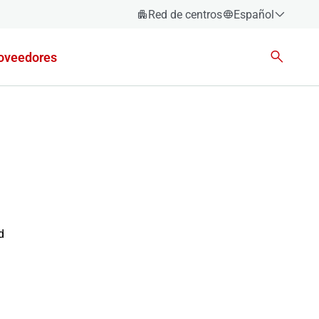
Red de centros
Español
Español
oveedores
Català
Euskara
Galego
Valencià
English
d