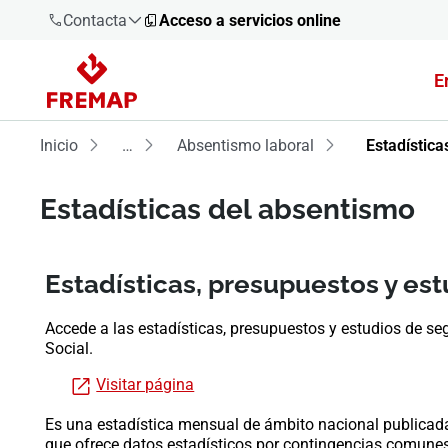
Contacta
Acceso a servicios online
E
900 61 00
61
Inicio
…
Absentismo laboral
Estadística
+34 91
919 61 61
Estadísticas del absentismo
Estadísticas, presupuestos y es
900 61 00
Accede a las estadísticas, presupuestos y estudios de se
61
Social.
Visitar página
Es una estadística mensual de ámbito nacional publicada 
que ofrece datos estadísticos por contingencias comune