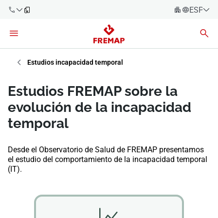
ESPAÑO
Español
Català
900 61 00
61
Euskara
Estudios incapacidad temporal
Galego
+34 91
Estudios FREMAP sobre la
919 61 61
Valencià
Empresas
evolución de la incapacidad
English
temporal
Asesorías
Trabajadores
Desde el Observatorio de Salud de FREMAP presentamos
900 61 00
el estudio del comportamiento de la incapacidad temporal
61
(IT).
Autónomos
Proveedores