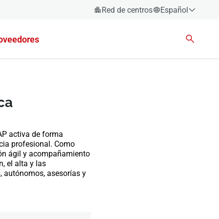
Red de centros
Español
Español
oveedores
Català
Euskara
Galego
Valencià
ca
English
AP activa de forma
ncia profesional. Como
ión ágil y acompañamiento
, el alta y las
, autónomos, asesorías y