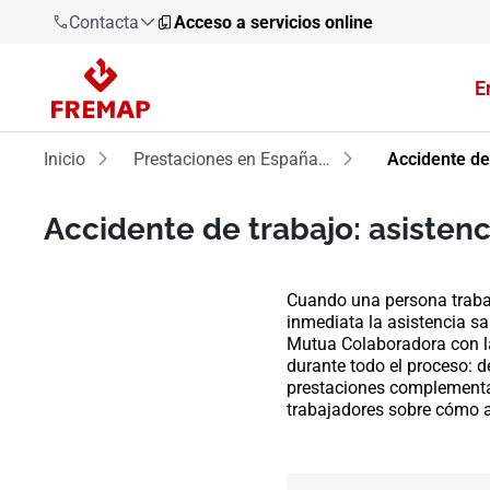
Contacta
Acceso a servicios online
E
900 61 00
61
Inicio
Prestaciones en España: tipos, requisitos y gestión
Accidente de
+34 91
919 61 61
Accidente de trabajo: asistenc
Cuando una persona trabaj
inmediata la asistencia sa
900 61 00
Mutua Colaboradora con la
61
durante todo el proceso: de
prestaciones complementar
trabajadores sobre cómo 