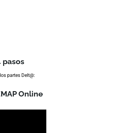
4 pasos
los partes Delt@:
EMAP Online