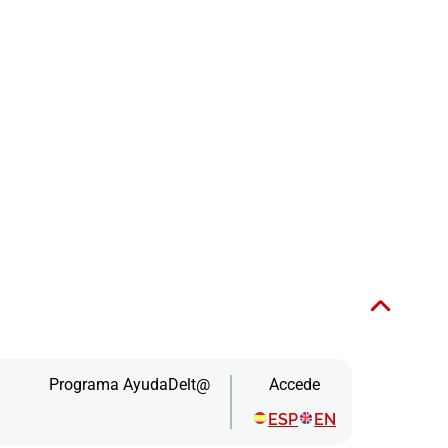
Programa AyudaDelt@
Accede
ESP
EN