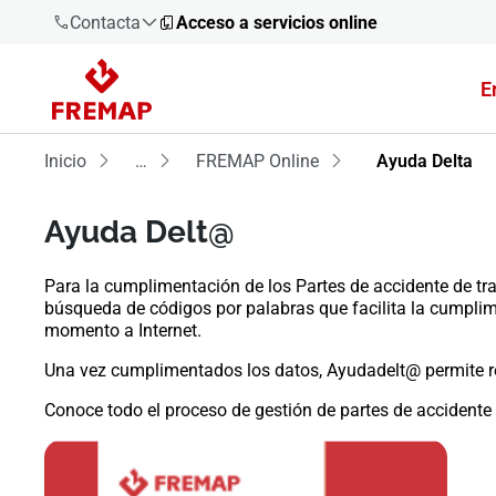
Contacta
Acceso a servicios online
E
900 61 00
61
Inicio
…
FREMAP Online
Ayuda Delta
+34 91
919 61 61
Ayuda Delt@
Para la cumplimentación de los Partes de accidente de 
búsqueda de códigos por palabras que facilita la cumplime
momento a Internet.
900 61 00
61
Una vez cumplimentados los datos, Ayudadelt@ permite reme
Conoce todo el proceso de gestión de partes de accidente