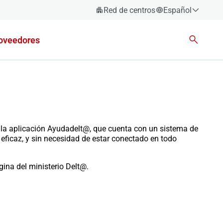
Red de centros
Español
Español
oveedores
Català
Euskara
Galego
Valencià
English
la aplicación Ayudadelt@, que cuenta con un sistema de
eficaz, y sin necesidad de estar conectado en todo
ina del ministerio Delt@.