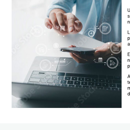
U
s
n
L
p
a
E
n
p
A
t
m
d