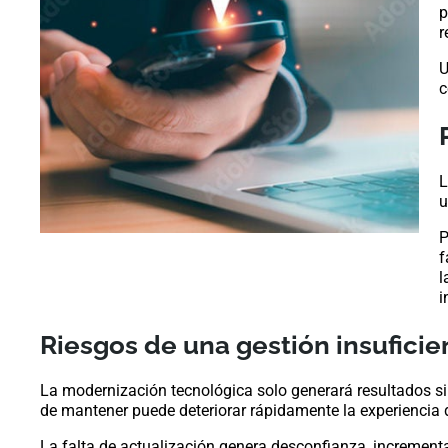
p
r
U
c
L
u
P
f
l
i
Riesgos de una gestión insuficie
La modernización tecnológica solo generará resultados si
de mantener puede deteriorar rápidamente la experiencia d
La falta de actualización genera desconfianza, increment