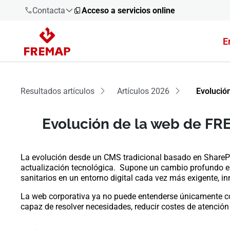
Contacta
Acceso a servicios online
E
900 61 00
61
+34 91
Resultados artículos
Artículos 2026
Evolució
919 61 61
Evolución de la web de FR
La evolución desde un CMS tradicional basado en Share
900 61 00
actualización tecnológica. Supone un cambio profundo e
61
sanitarios en un entorno digital cada vez más exigente, inm
La web corporativa ya no puede entenderse únicamente como
capaz de resolver necesidades, reducir costes de atención 