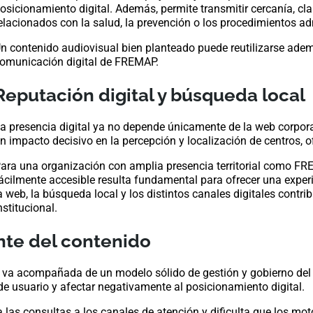
osicionamiento digital. Además, permite transmitir cercanía, cl
elacionados con la salud, la prevención o los procedimientos ad
n contenido audiovisual bien planteado puede reutilizarse adem
omunicación digital de FREMAP.
Reputación digital y búsqueda local
a presencia digital ya no depende únicamente de la web corpor
n impacto decisivo en la percepción y localización de centros, of
ara una organización con amplia presencia territorial como FR
ácilmente accesible resulta fundamental para ofrecer una experi
a web, la búsqueda local y los distintos canales digitales contri
nstitucional.
nte del contenido
 va acompañada de un modelo sólido de gestión y gobierno del c
e usuario y afectar negativamente al posicionamiento digital.
a las consultas a los canales de atención y dificulta que los 