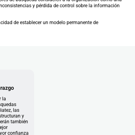
inconsistencias y pérdida de control sobre la información
apacidad de establecer un modelo permanente de
derazgo
 la
búsquedas
iatez, las
tructuran y
serán también
ejor
yor confianza