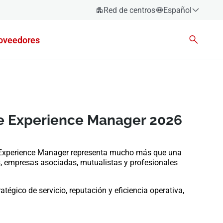
Red de centros
Español
Español
oveedores
Català
Euskara
Galego
Valencià
be Experience Manager 2026
English
 Experience Manager representa mucho más que una
 empresas asociadas, mutualistas y profesionales
gico de servicio, reputación y eficiencia operativa,