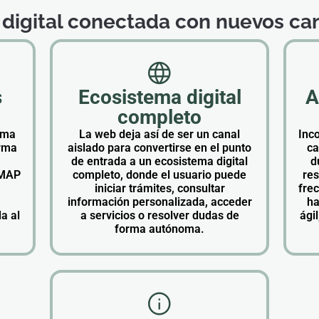
 digital conectada con nuevos can
s
Ecosistema digital
A
completo
rma
La web deja así de ser un canal
Inco
orma
aislado para convertirse en el punto
ca
de entrada a un ecosistema digital
d
EMAP
completo, donde el usuario puede
re
iniciar trámites, consultar
fre
información personalizada, acceder
ha
a al
a servicios o resolver dudas de
ági
forma autónoma.