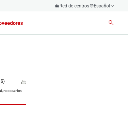
Red de centros
Español
Español
oveedores
Català
Euskara
Galego
Valencià
English