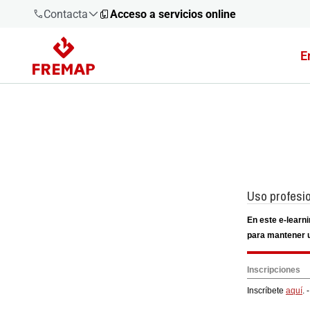
Contacta
Acceso a servicios online
E
900 61 00
61
+34 91
919 61 61
900 61 00
61