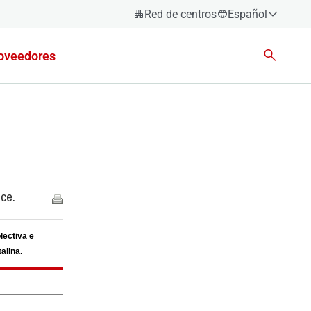
Red de centros
Español
Español
oveedores
Català
Euskara
Galego
Valencià
English