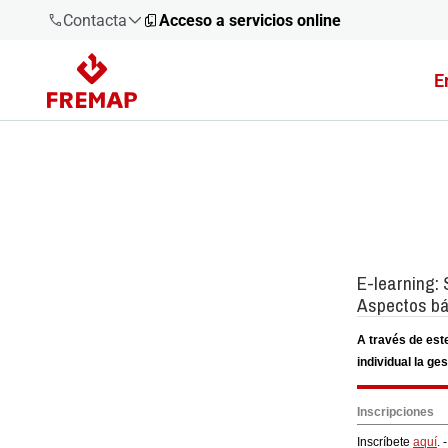
Contacta
Acceso a servicios online
E
900 61 00
61
+34 91
919 61 61
900 61 00
61