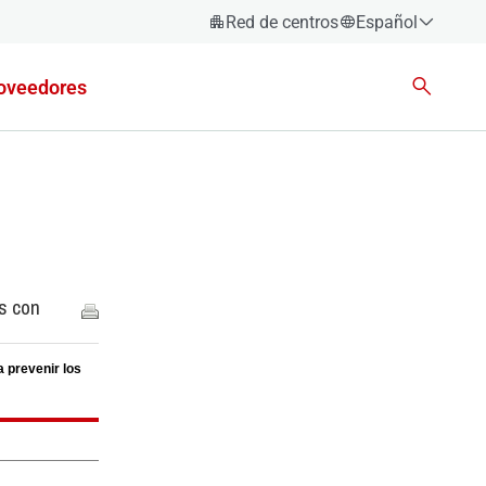
Red de centros
Español
Español
oveedores
Català
Euskara
Galego
Valencià
English