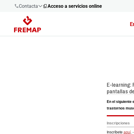
Contacta
Acceso a servicios online
E
900 61 00
61
+34 91
919 61 61
900 61 00
61