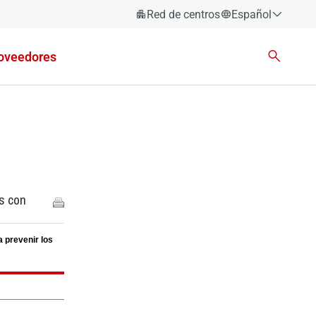
Red de centros
Español
Español
oveedores
Català
Euskara
Galego
Valencià
English