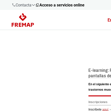
Contacta
Acceso a servicios online
E
900 61 00
61
+34 91
919 61 61
900 61 00
61