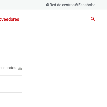
Red de centros
Español
Español
oveedores
Català
Euskara
Galego
Valencià
English