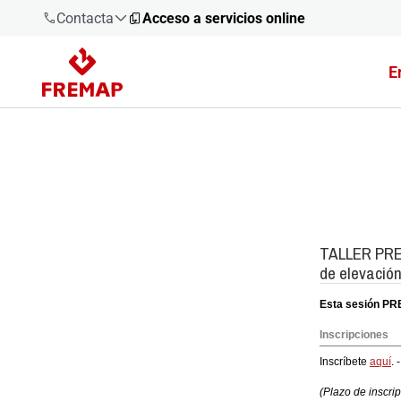
Contacta
Acceso a servicios online
E
900 61 00
61
+34 91
919 61 61
900 61 00
61