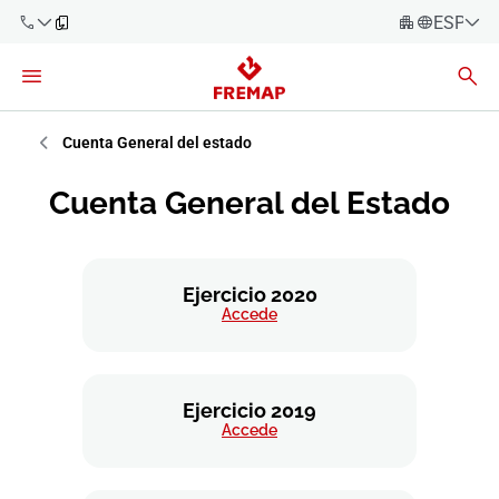
ESPAÑO
Español
Català
900 61 00
61
Euskara
Cuenta General del estado
Galego
+34 91
Cuenta General del Estado
919 61 61
Valencià
Empresas
English
Asesorías
Ejercicio 2020
Accede
Trabajadores
900 61 00
61
Autónomos
Ejercicio 2019
Accede
Proveedores