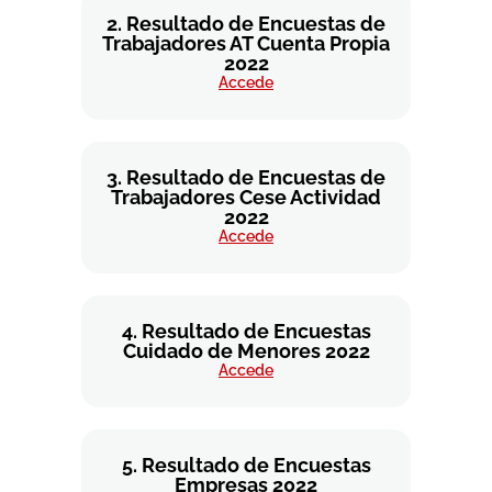
2. Resultado de Encuestas de
Trabajadores AT Cuenta Propia
2022
Accede
3. Resultado de Encuestas de
Trabajadores Cese Actividad
2022
Accede
4. Resultado de Encuestas
Cuidado de Menores 2022
Accede
5. Resultado de Encuestas
Empresas 2022