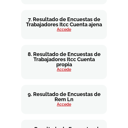
7. Resultado de Encuestas de
Trabajadores Itcc Cuenta ajena
Accede
8. Resultado de Encuestas de
Trabajadores Itcc Cuenta
propia
Accede
9. Resultado de Encuestas de
Rem Ln
Accede