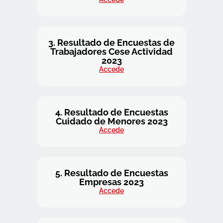
3. Resultado de Encuestas de
Trabajadores Cese Actividad
2023
Accede
4. Resultado de Encuestas
Cuidado de Menores 2023
Accede
5. Resultado de Encuestas
Empresas 2023
Accede