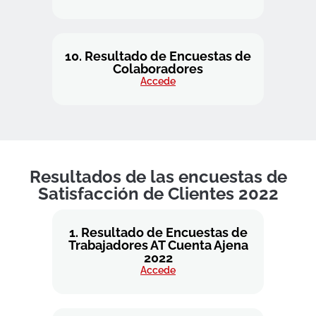
10. Resultado de Encuestas de
Colaboradores
Accede
Resultados de las encuestas de
Satisfacción de Clientes 2022
1. Resultado de Encuestas de
Trabajadores AT Cuenta Ajena
2022
Accede