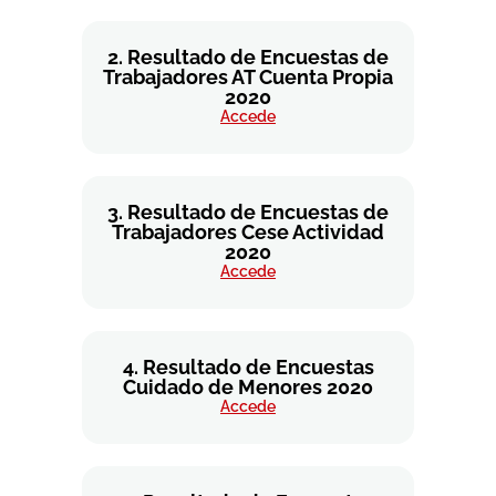
2. Resultado de Encuestas de
Trabajadores AT Cuenta Propia
2020
Accede
3. Resultado de Encuestas de
Trabajadores Cese Actividad
2020
Accede
4. Resultado de Encuestas
Cuidado de Menores 2020
Accede