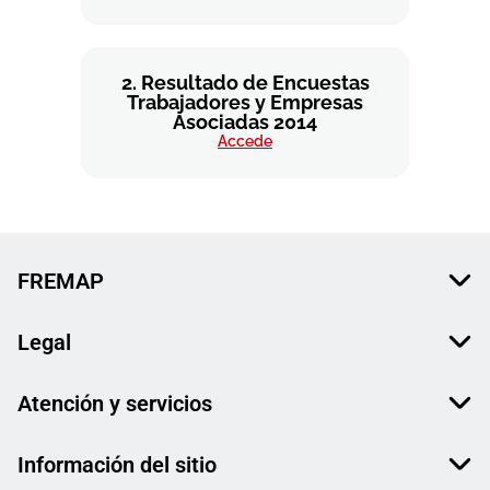
2. Resultado de Encuestas
Trabajadores y Empresas
Asociadas 2014
Accede
FREMAP
Legal
Atención y servicios
Información del sitio