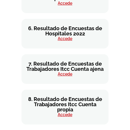
Accede
6. Resultado de Encuestas de
Hospitales 2022
Accede
7. Resultado de Encuestas de
Trabajadores Itcc Cuenta ajena
Accede
8. Resultado de Encuestas de
Trabajadores Itcc Cuenta
propia
Accede