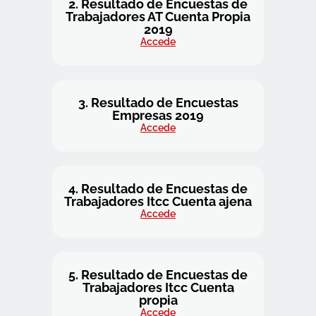
2. Resultado de Encuestas de
Trabajadores AT Cuenta Propia
2019
Accede
3. Resultado de Encuestas
Empresas 2019
Accede
4. Resultado de Encuestas de
Trabajadores Itcc Cuenta ajena
Accede
5. Resultado de Encuestas de
Trabajadores Itcc Cuenta
propia
Accede