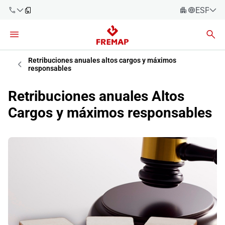
ESPAÑO
Español
Català
900 61 00
61
Retribuciones anuales altos cargos y máximos
Euskara
responsables
Galego
+34 91
Retribuciones anuales Altos
919 61 61
Valencià
Empresas
Cargos y máximos responsables
English
Asesorías
Trabajadores
900 61 00
61
Autónomos
Proveedores