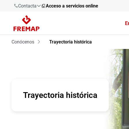
Contacta
Acceso a servicios online
E
900 61 00
61
Conócenos
Trayectoria histórica
+34 91
919 61 61
900 61 00
Trayectoria histórica
61