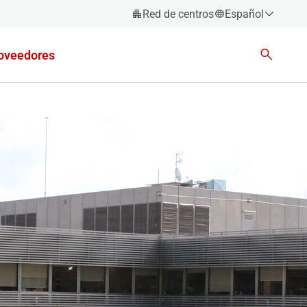
Red de centros
Español
Español
oveedores
Català
Euskara
Galego
Valencià
English