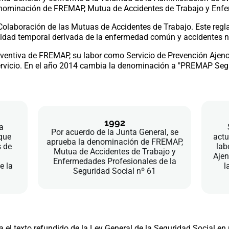
enominación de FREMAP, Mutua de Accidentes de Trabajo y Enfe
olaboración de las Mutuas de Accidentes de Trabajo. Este reg
idad temporal derivada de la enfermedad común y accidentes n
reventiva de FREMAP, su labor como Servicio de Prevención Ajeno
ervicio. En el año 2014 cambia la denominación a "PREMAP Segu
1992
a
Por acuerdo de la Junta General, se
que
actu
aprueba la denominación de FREMAP,
 de
lab
Mutua de Accidentes de Trabajo y
Ajen
Enfermedades Profesionales de la
e la
l
Seguridad Social nº 61
 el texto refundido de la Ley General de la Seguridad Social en 