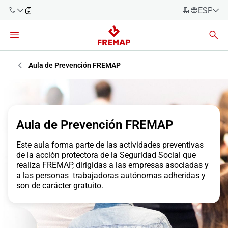
ESPAÑO
Español
Català
900 61 00
61
Euskara
Aula de Prevención FREMAP
Galego
+34 91
919 61 61
Valencià
Empresas
English
Aula de Prevención FREMAP
Asesorías
Este aula forma parte de las actividades preventivas
Trabajadores
de la acción protectora de la Seguridad Social que
900 61 00
realiza FREMAP, dirigidas a las empresas asociadas y
61
a las personas trabajadoras autónomas adheridas y
Autónomos
son de carácter gratuito.
Proveedores