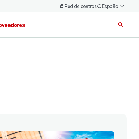
Red de centros
Español
Español
oveedores
Català
Euskara
Galego
Valencià
English