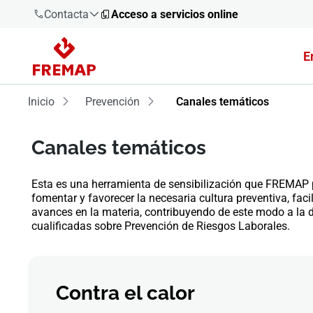
Contacta
Acceso a servicios online
E
900 61 00
61
Inicio
Prevención
Canales temáticos
+34 91
919 61 61
Canales temáticos
Esta es una herramienta de sensibilización que FREMAP p
fomentar y favorecer la necesaria cultura preventiva, fac
avances en la materia, contribuyendo de este modo a la di
900 61 00
cualificadas sobre Prevención de Riesgos Laborales.
61
Contra el calor