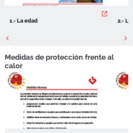
1.- La edad
2.- L
Medidas de protección frente al
calor