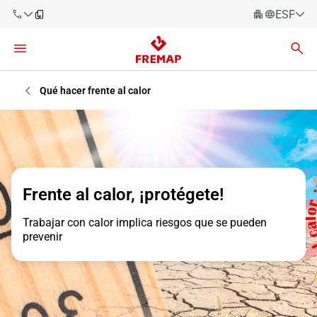
ESPAÑO
Español
Català
900 61 00
61
Euskara
Qué hacer frente al calor
Galego
+34 91
919 61 61
Valencià
Empresas
English
Asesorías
Frente al calor, ¡protégete!
Trabajadores
900 61 00
Trabajar con calor implica riesgos que se pueden
61
prevenir
Autónomos
Proveedores