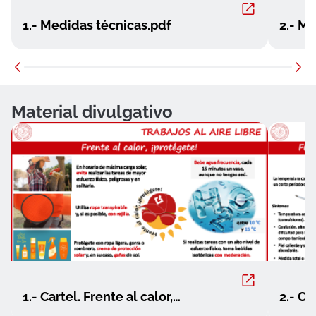
1.- Medidas técnicas.pdf
2.- M
Material divulgativo
1.- Cartel. Frente al calor,
2.- Ca
protégete.pdf
debes