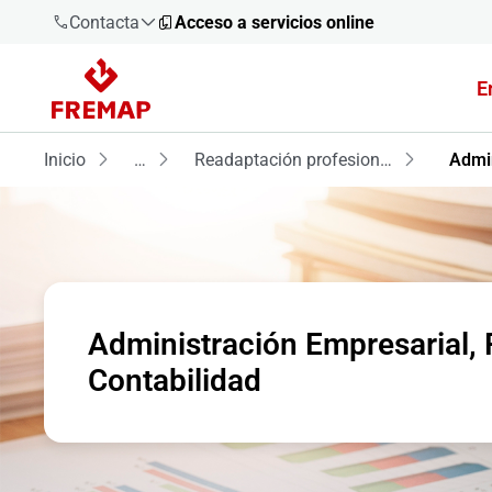
Contacta
Acceso a servicios online
E
900 61 00
61
Inicio
…
Readaptación profesional
Admin
+34 91
919 61 61
Administración Empresarial
900 61 00
61
Contabilidad