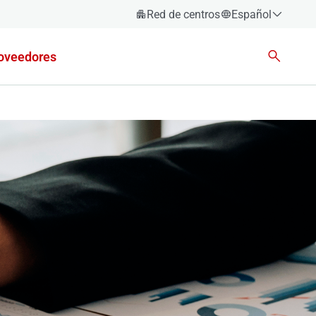
Red de centros
Español
Español
oveedores
Català
Euskara
Galego
Valencià
English