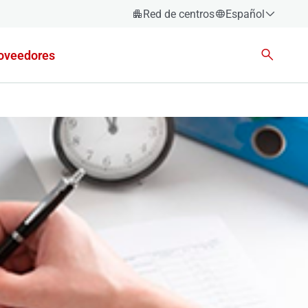
Red de centros
Español
Español
oveedores
Català
Euskara
Galego
Valencià
English