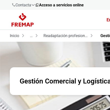
Contacta
Acceso a servicios online
E
900 61 00
61
Inicio
…
Readaptación profesional
Gesti
+34 91
919 61 61
900 61 00
Gestión Comercial y Logístic
61