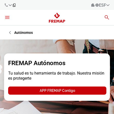
ESPAÑO
Español
Català
900 61 00
61
Euskara
Autónomos
Galego
+34 91
919 61 61
Valencià
Empresas
English
FREMAP Autónomos
Asesorías
Tu salud es tu herramienta de trabajo. Nuestra misión
Trabajadores
es protegerte
900 61 00
61
Autónomos
APP FREMAP Contigo
Proveedores