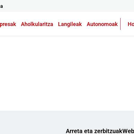
ea
presak
Aholkularitza
Langileak
Autonomoak
Ho
Arreta eta zerbitzuak
Web