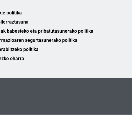
ie politika
ilerraztasuna
ak babesteko eta pribatutasunerako politika
rmazioaren segurtasunerako politika
rabiltzeko politika
ezko oharra
FREMAP Ⓒ Eskubide guztiak erreserbatuta