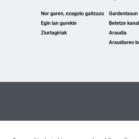
Nor garen, ezagutu gaitzazu
Gardentasun 
Egin lan gurekin
Betetze kana
Ziurtagiriak
Araudia
Araudiaren b