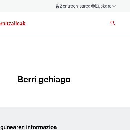
Zentroen sarea
Euskara
Español
rnitzaileak
Català
Euskara
Galego
Valencià
English
Berri gehiago
gunearen informazioa