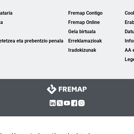
ataria
Fremap Contigo
Cook
la
Fremap Online
Erab
Gela birtuala
Datu
etetzea eta prebentzio penala
Erreklamazioak
Info
Iradokizunak
AA e
Leg